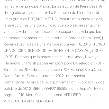
Selección y está narrado desde el punto de vista de Amberly,
la madre del príncipe Maxon. La Selección de Kiera Cass 🥇
libro gratis pdf y epub ... 🔥 La Selección de Kiera Cass 🥇
Libro gratis en PDF, MOBI y EPUB. Para treinta y cinco chicas,
la selección es una oportunidad que solo se presenta una
vez en la vida. la oportunidad de escapar de la vida que les
ha tocado por nacer en una determ La Corona (Kiera Cass) |
Reseña | Crónicas de una Merodeadora Aug 18, 2016 · TENGO
UNA CORONA DE ROSCÓN DE REYES EN LA CABEZA, ¿Y QUÉ?
xD PD: Persona que lo notaste en el último vídeo, I love you!
¡He hecho una Wish List en Amazon! Libro La selección PDF -
Bajar Libros PDF Libro La selección PDF. Español Kiera Cass
Demo Gratis. 29 de octubre de 2012. Información;
Comentarios; Acerca del Autor; Información. Publicado: 29 de
octubre de 2012 ISBN: 9788499185385 Idioma: Español Nº de
páginas: 240. Kiera Cass. La corona. VER LIBRO. La elegida.
VER LIBRO. La élite. VER LIBRO.