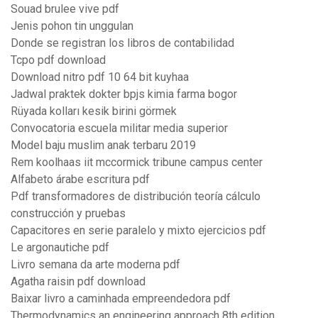
Souad brulee vive pdf
Jenis pohon tin unggulan
Donde se registran los libros de contabilidad
Tcpo pdf download
Download nitro pdf 10 64 bit kuyhaa
Jadwal praktek dokter bpjs kimia farma bogor
Rüyada kolları kesik birini görmek
Convocatoria escuela militar media superior
Model baju muslim anak terbaru 2019
Rem koolhaas iit mccormick tribune campus center
Alfabeto árabe escritura pdf
Pdf transformadores de distribución teoría cálculo
construcción y pruebas
Capacitores en serie paralelo y mixto ejercicios pdf
Le argonautiche pdf
Livro semana da arte moderna pdf
Agatha raisin pdf download
Baixar livro a caminhada empreendedora pdf
Thermodynamics an engineering approach 8th edition