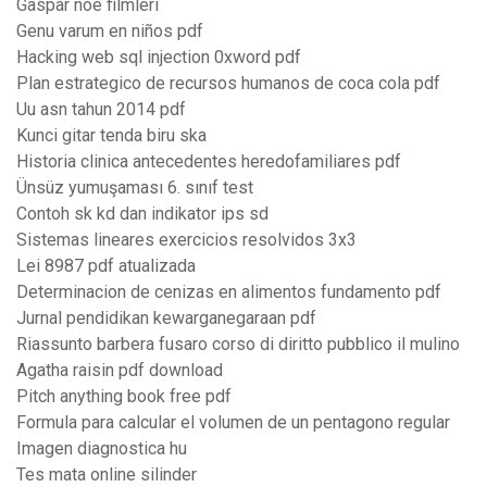
Gaspar noé filmleri
Genu varum en niños pdf
Hacking web sql injection 0xword pdf
Plan estrategico de recursos humanos de coca cola pdf
Uu asn tahun 2014 pdf
Kunci gitar tenda biru ska
Historia clinica antecedentes heredofamiliares pdf
Ünsüz yumuşaması 6. sınıf test
Contoh sk kd dan indikator ips sd
Sistemas lineares exercicios resolvidos 3x3
Lei 8987 pdf atualizada
Determinacion de cenizas en alimentos fundamento pdf
Jurnal pendidikan kewarganegaraan pdf
Riassunto barbera fusaro corso di diritto pubblico il mulino
Agatha raisin pdf download
Pitch anything book free pdf
Formula para calcular el volumen de un pentagono regular
Imagen diagnostica hu
Tes mata online silinder