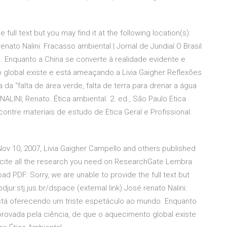
ull text but you may find it at the following location(s):
 renato Nalini: Fracasso ambiental | Jornal de Jundiaí O Brasil
 Enquanto a China se converte à realidade evidente e
global existe e está ameaçando a Livia Gaigher Reflexões
da “falta de área verde, falta de terra para drenar a água
ALINI, Renato. Ética ambiental. 2. ed., São Paulo Etica
ncontre materiais de estudo de Etica Geral e Profissional.
ov 10, 2007, Livia Gaigher Campello and others published
d cite all the research you need on ResearchGate Lembra
d PDF: Sorry, we are unable to provide the full text but
/bdjur.stj.jus.br/dspace (external link) José renato Nalini:
 está oferecendo um triste espetáculo ao mundo. Enquanto
rovada pela ciência, de que o aquecimento global existe