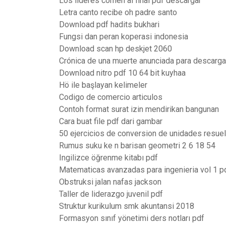
Los lideres comen al final pdf descargar
Letra canto recibe oh padre santo
Download pdf hadits bukhari
Fungsi dan peran koperasi indonesia
Download scan hp deskjet 2060
Crónica de una muerte anunciada para descarga
Download nitro pdf 10 64 bit kuyhaa
Hö ile başlayan kelimeler
Codigo de comercio articulos
Contoh format surat izin mendirikan bangunan
Cara buat file pdf dari gambar
50 ejercicios de conversion de unidades resue
Rumus suku ke n barisan geometri 2 6 18 54
Ingilizce öğrenme kitabı pdf
Matematicas avanzadas para ingenieria vol 1 p
Obstruksi jalan nafas jackson
Taller de liderazgo juvenil pdf
Struktur kurikulum smk akuntansi 2018
Formasyon sınıf yönetimi ders notları pdf