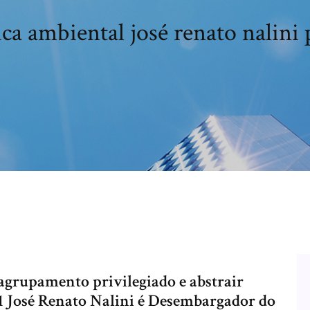
ica ambiental josé renato nalini 
agrupamento privilegiado e abstrair
 1 José Renato Nalini é Desembargador do