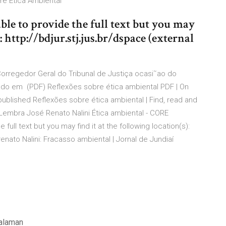
re Ética Ambiental
le to provide the full text but you may
: http://bdjur.stj.jus.br/dspace (external
orregedor Geral do Tribunal de Justiça ocasi˜ao do
lizado em (PDF) Reflexões sobre ética ambiental PDF | On
published Reflexões sobre ética ambiental | Find, read and
Lembra José Renato Nalini Ética ambiental - CORE
ull text but you may find it at the following location(s):
 renato Nalini: Fracasso ambiental | Jornal de Jundiaí
halaman