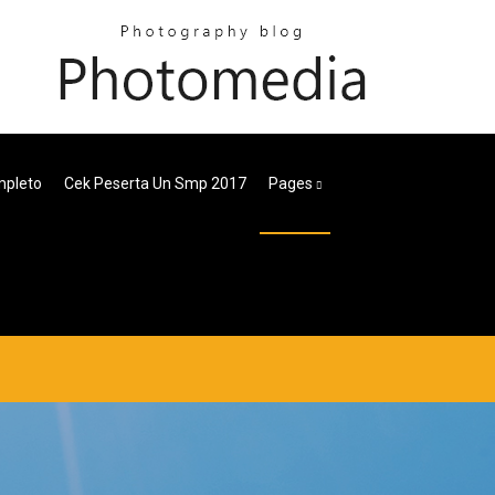
mpleto
Cek Peserta Un Smp 2017
Pages