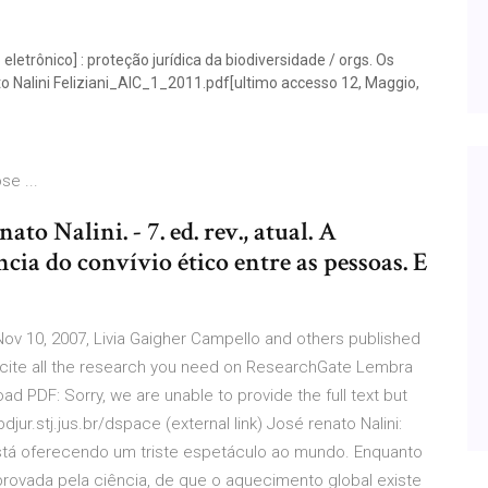
eletrônico] : proteção jurídica da biodiversidade / orgs. Os
o Nalini Feliziani_AIC_1_2011.pdf[ultimo accesso 12, Maggio,
se ...
ato Nalini. - 7. ed. rev., atual. A
ncia do convívio ético entre as pessoas. E
ov 10, 2007, Livia Gaigher Campello and others published
d cite all the research you need on ResearchGate Lembra
d PDF: Sorry, we are unable to provide the full text but
/bdjur.stj.jus.br/dspace (external link) José renato Nalini:
 está oferecendo um triste espetáculo ao mundo. Enquanto
rovada pela ciência, de que o aquecimento global existe