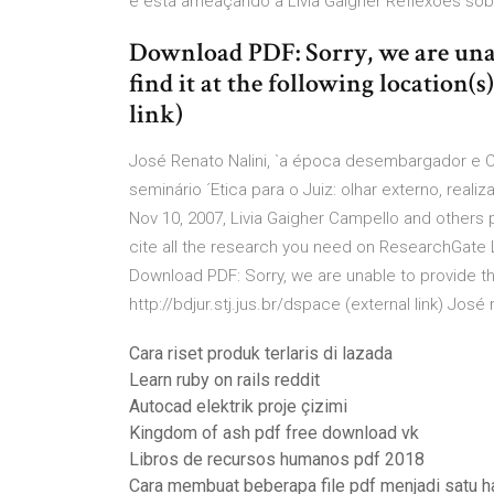
e está ameaçando a Livia Gaigher Reflexões sob
Download PDF: Sorry, we are unab
find it at the following location(s)
link)
José Renato Nalini, `a época desembargador e C
seminário ´Etica para o Juiz: olhar externo, rea
Nov 10, 2007, Livia Gaigher Campello and others 
cite all the research you need on ResearchGate 
Download PDF: Sorry, we are unable to provide the f
http://bdjur.stj.jus.br/dspace (external link) José
Cara riset produk terlaris di lazada
Learn ruby on rails reddit
Autocad elektrik proje çizimi
Kingdom of ash pdf free download vk
Libros de recursos humanos pdf 2018
Cara membuat beberapa file pdf menjadi satu 