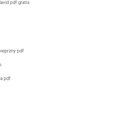
avid pdf gratis
pieprzny pdf
o
ia pdf