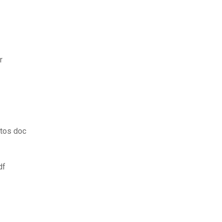
r
ltos doc
df