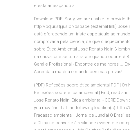
e está ameaçando a
Download PDF: Sorry, we are unable to provide the f
http://bdjur.stj.jus.br/dspace (external link) José
está oferecendo um triste espetáculo ao mundo.
comprovada pela ciência, de que o aquecimento 
sobre Ética Ambiental José Renato Nalini3 lembra 
da chuva, que se torna rara e quando ocorre é 3 N
Geral e Profissional - Encontre os melhores ... E
Aprenda a matéria e mande bem nas provas!
(PDF) Reflexões sobre ética ambiental PDF | On N
Reflexões sobre ética ambiental | Find, read an
José Renato Nalini Ética ambiental - CORE Downloa
you may find it at the following location(s): http:/
Fracasso ambiental | Jornal de Jundiaí O Brasil
a China se converte à realidade evidente e comp