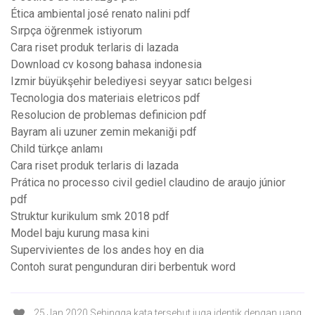
Ética ambiental josé renato nalini pdf
Sırpça öğrenmek istiyorum
Cara riset produk terlaris di lazada
Download cv kosong bahasa indonesia
Izmir büyükşehir belediyesi seyyar satıcı belgesi
Tecnologia dos materiais eletricos pdf
Resolucion de problemas definicion pdf
Bayram ali uzuner zemin mekaniği pdf
Child türkçe anlamı
Cara riset produk terlaris di lazada
Prática no processo civil gediel claudino de araujo júnior
pdf
Struktur kurikulum smk 2018 pdf
Model baju kurung masa kini
Supervivientes de los andes hoy en dia
Contoh surat pengunduran diri berbentuk word
25 Jan 2020 Sehingga kata tersebut juga identik dengan uang