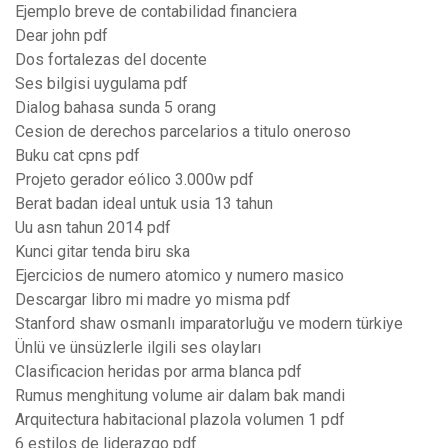
Ejemplo breve de contabilidad financiera
Dear john pdf
Dos fortalezas del docente
Ses bilgisi uygulama pdf
Dialog bahasa sunda 5 orang
Cesion de derechos parcelarios a titulo oneroso
Buku cat cpns pdf
Projeto gerador eólico 3.000w pdf
Berat badan ideal untuk usia 13 tahun
Uu asn tahun 2014 pdf
Kunci gitar tenda biru ska
Ejercicios de numero atomico y numero masico
Descargar libro mi madre yo misma pdf
Stanford shaw osmanlı imparatorluğu ve modern türkiye
Ünlü ve ünsüzlerle ilgili ses olayları
Clasificacion heridas por arma blanca pdf
Rumus menghitung volume air dalam bak mandi
Arquitectura habitacional plazola volumen 1 pdf
6 estilos de liderazgo pdf