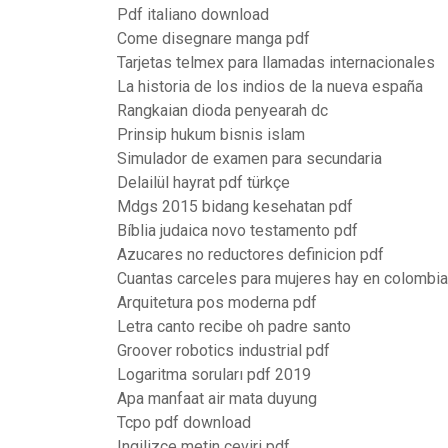
Pdf italiano download
Come disegnare manga pdf
Tarjetas telmex para llamadas internacionales
La historia de los indios de la nueva españa
Rangkaian dioda penyearah dc
Prinsip hukum bisnis islam
Simulador de examen para secundaria
Delailül hayrat pdf türkçe
Mdgs 2015 bidang kesehatan pdf
Bíblia judaica novo testamento pdf
Azucares no reductores definicion pdf
Cuantas carceles para mujeres hay en colombia
Arquitetura pos moderna pdf
Letra canto recibe oh padre santo
Groover robotics industrial pdf
Logaritma soruları pdf 2019
Apa manfaat air mata duyung
Tcpo pdf download
Ingilizce metin çeviri pdf