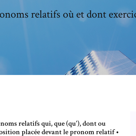
onoms relatifs où et dont exerci
oms relatifs qui, que (qu'), dont ou
éposition placée devant le pronom relatif •