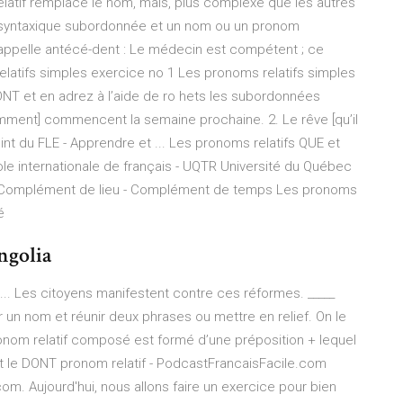
tif remplace le nom, mais, plus complexe que les autres
se syntaxique subordonnée et un nom ou un pronom
appelle antécé-dent : Le médecin est compétent ; ce
atifs simples exercice no 1 Les pronoms relatifs simples
ONT et en adrez à l’aide de ro hets les subordonnées
emment] commencent la semaine prochaine. 2. Le rêve [qu’il
Point du FLE - Apprendre et ... Les pronoms relatifs QUE et
ole internationale de français - UQTR Université du Québec
OÙ - Complément de lieu - Complément de temps Les pronoms
é
ngolia
 ... Les citoyens manifestent contre ces réformes. _____
 un nom et réunir deux phrases ou mettre en relief. On le
ronom relatif composé est formé d’une préposition + lequel
 et le DONT pronom relatif - PodcastFrancaisFacile.com
om. Aujourd'hui, nous allons faire un exercice pour bien