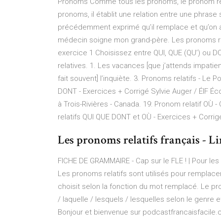
Pronoms Comme tous les pronoms, le pronom rela
pronoms, il établit une relation entre une phra
précédemment exprimé qu’il remplace et qu’on 
médecin soigne mon grand-père. Les pronoms rel
exercice 1 Choisissez entre QUI, QUE (QU’) ou D
relatives. 1. Les vacances [que j’attends impati
fait souvent] l’inquiète. 3. Pronoms relatifs - Le 
DONT - Exercices + Corrigé Sylvie Auger / ÉIF Éc
à Trois-Rivières - Canada. 19: Pronom relatif 
relatifs QUI QUE DONT et OÙ - Exercices + Corrig
Les pronoms relatifs français - Li
FICHE DE GRAMMAIRE - Cap sur le FLE ! | Pour les
Les pronoms relatifs sont utilisés pour remplacer
choisit selon la fonction du mot remplacé. Le p
/ laquelle / lesquels / lesquelles selon le genre
Bonjour et bienvenue sur podcastfrancaisfacile.c