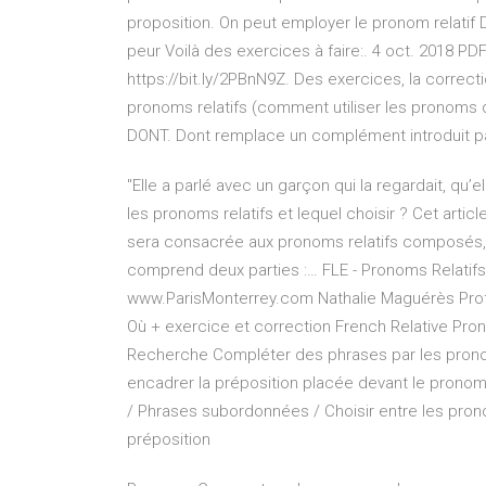
proposition. On peut employer le pronom relatif D
peur Voilà des exercices à faire:. 4 oct. 2018 PD
https://bit.ly/2PBnN9Z. Des exercices, la correctio
pronoms relatifs (comment utiliser les pronoms q
DONT. Dont remplace un complément introduit par « 
"Elle a parlé avec un garçon qui la regardait, qu’ell
les pronoms relatifs et lequel choisir ? Cet artic
sera consacrée aux pronoms relatifs composés,
comprend deux parties :… FLE - Pronoms Relatifs
www.ParisMonterrey.com Nathalie Maguérès Prof
Où + exercice et correction French Relative Pro
Recherche Compléter des phrases par les pronoms re
encadrer la préposition placée devant le pronom 
/ Phrases subordonnées / Choisir entre les pron
préposition