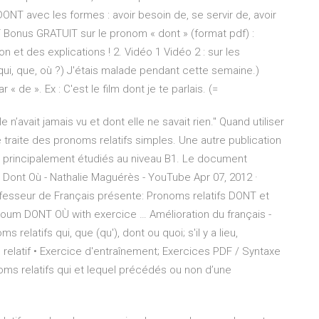
ONT avec les formes : avoir besoin de, se servir de, avoir
F Bonus GRATUIT sur le pronom « dont » (format pdf) :
n et des explications ! 2. Vidéo 1 Vidéo 2 : sur les
ui, que, où ?) J'étais malade pendant cette semaine.)
de ». Ex : C'est le film dont je te parlais. (=
e n’avait jamais vu et dont elle ne savait rien." Quand utiliser
le traite des pronoms relatifs simples. Une autre publication
 principalement étudiés au niveau B1. Le document
 Dont Où - Nathalie Maguérès - YouTube Apr 07, 2012 ·
esseur de Français présente: Pronoms relatifs DONT et
noum DONT OÙ with exercice … Amélioration du français -
latifs qui, que (qu'), dont ou quoi; s'il y a lieu,
relatif • Exercice d'entraînement; Exercices PDF / Syntaxe
oms relatifs qui et lequel précédés ou non d’une