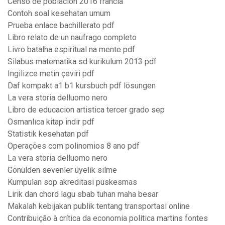
Censo de poblacion 2016 francia
Contoh soal kesehatan umum
Prueba enlace bachillerato pdf
Libro relato de un naufrago completo
Livro batalha espiritual na mente pdf
Silabus matematika sd kurikulum 2013 pdf
Ingilizce metin çeviri pdf
Daf kompakt a1 b1 kursbuch pdf lösungen
La vera storia delluomo nero
Libro de educacion artistica tercer grado sep
Osmanlıca kitap indir pdf
Statistik kesehatan pdf
Operações com polinomios 8 ano pdf
La vera storia delluomo nero
Gönülden sevenler üyelik silme
Kumpulan sop akreditasi puskesmas
Lirik dan chord lagu sbab tuhan maha besar
Makalah kebijakan publik tentang transportasi online
Contribuição à crítica da economia política martins fontes