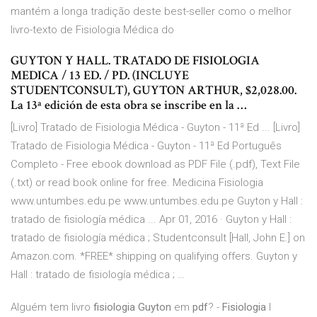
mantém a longa tradição deste best-seller como o melhor
livro-texto de Fisiologia Médica do
GUYTON Y HALL. TRATADO DE FISIOLOGIA
MEDICA / 13 ED. / PD. (INCLUYE
STUDENTCONSULT), GUYTON ARTHUR, $2,028.00.
La 13ª edición de esta obra se inscribe en la …
[Livro] Tratado de Fisiologia Médica - Guyton - 11ª Ed ... [Livro]
Tratado de Fisiologia Médica - Guyton - 11ª Ed Português
Completo - Free ebook download as PDF File (.pdf), Text File
(.txt) or read book online for free. Medicina Fisiologia
www.untumbes.edu.pe www.untumbes.edu.pe Guyton y Hall :
tratado de fisiología médica ... Apr 01, 2016 · Guyton y Hall :
tratado de fisiología médica ; Studentconsult [Hall, John E.] on
Amazon.com. *FREE* shipping on qualifying offers. Guyton y
Hall : tratado de fisiología médica ; …
Alguém tem livro
fisiologia Guyton
em
pdf
? -
Fisiologia
I