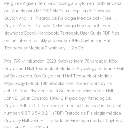
Pergunta Alguém tem livro fisiologia Guyton em pdf? enviada
por Angela para METROCAMP na disciplina de Fisiologia I
Guyton And Hall Tratado De Fisiologia Medica.pdf - Free ...
Guyton And Hall Tratado De Fisiologia Medica.pdf - Free
download Ebook, Handbook, Textbook, User Guide PDF files
on the internet quickly and easily. (PDF) Guyton and Hall
Textbook of Medical Physiology - 12th-Ed
Pris: 799 kr. Inbunden, 2020. Skickas inom 78 vardagar. Köp
Guyton and Hall Textbook of Medical Physiology av John E Hall
på Bokus.com. Buy Guyton and Hall Textbook of Medical
Physiology E-Book 13th ebooks from Kortext.com by Hall,
John E. from Elsevier Health Sciences published on Hall,
John E. (John Edward), 1946- 2. Physiology, Pathological. I.
Guyton, Arthur C. II. Textbook of medical Last digit is the print
number: 9 8 7 6 5 4 3 2 1. (PDF) Tratado de Fisiología médica
Guyton y Hall John E ... Tratado de Fisiología médica Guyton y