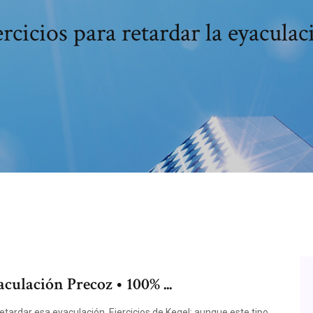
ercicios para retardar la eyaculac
culación Precoz • 100% ...
ardar esa eyaculación, Ejercicios de Kegel: aunque este tipo