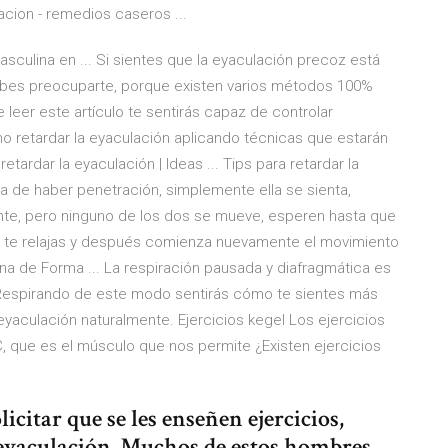
acion - remedios caseros ...
sculina en ... Si sientes que la eyaculación precoz está
ebes preocuparte, porque existen varios métodos 100%
de leer este artículo te sentirás capaz de controlar
mo retardar la eyaculación aplicando técnicas que estarán
etardar la eyaculación | Ideas ... Tips para retardar la
eja de haber penetración, simplemente ella se sienta,
nte, pero ninguno de los dos se mueve, esperen hasta que
as te relajas y después comienza nuevamente el movimiento
na de Forma ... La respiración pausada y diafragmática es
 Respirando de este modo sentirás cómo te sientes más
eyaculación naturalmente. Ejercicios kegel Los ejercicios
C, que es el músculo que nos permite ¿Existen ejercicios
citar que se les enseñen ejercicios,
a eyaculación. Muchos de estos hombres