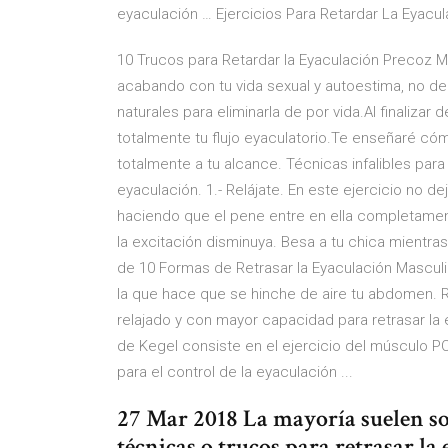
eyaculación … Ejercicios Para Retardar La Eyacul
10 Trucos para Retardar la Eyaculación Precoz Ma
acabando con tu vida sexual y autoestima, no d
naturales para eliminarla de por vida.Al finalizar 
totalmente tu flujo eyaculatorio.Te enseñaré có
totalmente a tu alcance. Técnicas infalibles para r
eyaculación. 1.- Relájate. En este ejercicio no d
haciendo que el pene entre en ella completame
la excitación disminuya. Besa a tu chica mientr
de 10 Formas de Retrasar la Eyaculación Masculi
la que hace que se hinche de aire tu abdomen.
relajado y con mayor capacidad para retrasar la 
de Kegel consiste en el ejercicio del músculo P
para el control de la eyaculación ...
27 Mar 2018 La mayoría suelen soli
técnicas o trucos para retrasar l