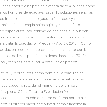
ejores Pastillas Contra La Eyaculación Precoz.
uchos porque esta patología afecta tanto a jóvenes como
los hombres de edad avanzada. 10 soluciones sencillas
tes tratamientos para la eyaculación precoz y sus
mbinación de terapia psicológica y médica. Pero, al
o especialista, hay infinidad de opciones que pueden
quieres saber más sobre el trastorno, echa un vistazo a
para Evitar la Eyaculación Precoz >> Aug 07, 2018 · ¿Como
yaculación precoz puede evitarse naturalmente con la
s cuales se llevan practicando desde hace casi 70 años..
os y técnicas para evitar la eyaculación precoz.
tural ¿Te preguntas cómo controlar la eyaculación
precoz de forma natural, una de las alternativas más
os que ayuden a retardar el momento del clímax y
ia y plena. Cómo Tratar La Eyaculación Precoz -
e video se muestra cómo realizar de forma correcta los
precoz. Si quieres saber cómo tratar completamenta la