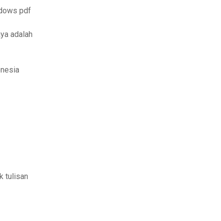
ndows pdf
ya adalah
onesia
k tulisan