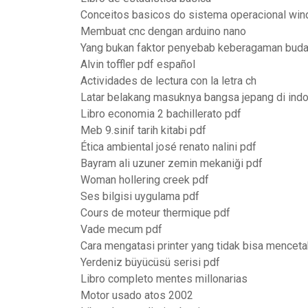
Conceitos basicos do sistema operacional wi
Membuat cnc dengan arduino nano
Yang bukan faktor penyebab keberagaman buda
Alvin toffler pdf español
Actividades de lectura con la letra ch
Latar belakang masuknya bangsa jepang di ind
Libro economia 2 bachillerato pdf
Meb 9.sinif tarih kitabi pdf
Ética ambiental josé renato nalini pdf
Bayram ali uzuner zemin mekaniği pdf
Woman hollering creek pdf
Ses bilgisi uygulama pdf
Cours de moteur thermique pdf
Vade mecum pdf
Cara mengatasi printer yang tidak bisa menceta
Yerdeniz büyücüsü serisi pdf
Libro completo mentes millonarias
Motor usado atos 2002