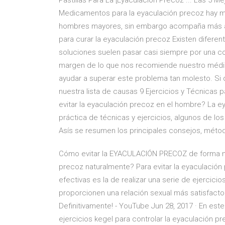
Pastillas Para La [Eyaculación Precoz ... Las 5 M
Medicamentos para la eyaculación precoz hay m
hombres mayores, sin embargo acompaña más a 
para curar la eyaculación precoz Existen diferen
soluciones suelen pasar casi siempre por una co
margen de lo que nos recomiende nuestro médic
ayudar a superar este problema tan molesto. Si 
nuestra lista de causas 9 Ejercicios y Técnicas 
evitar la eyaculación precoz en el hombre? La e
práctica de técnicas y ejercicios, algunos de lo
Asís se resumen los principales consejos, métod
Cómo evitar la EYACULACIÓN PRECOZ de forma na
precoz naturalmente? Para evitar la eyaculación 
efectivas es la de realizar una serie de ejercici
proporcionen una relación sexual más satisfactor
Definitivamente! - YouTube Jun 28, 2017 · En est
ejercicios kegel para controlar la eyaculación 