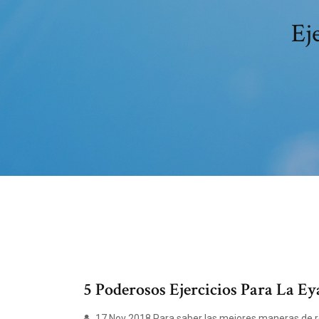
Ej
5 Poderosos Ejercicios Para La Eya
17 Nov 2018 Para saber las mejores maneras de ret