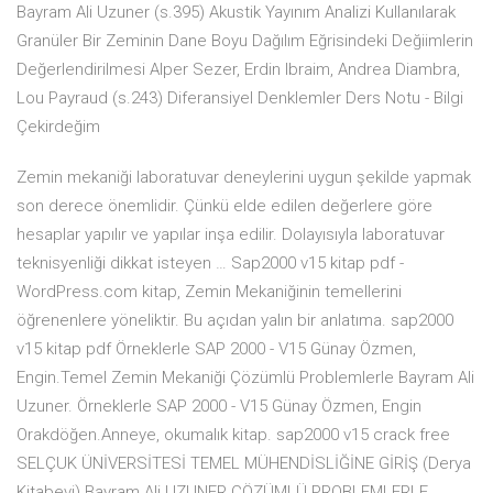
Bayram Ali Uzuner (s.395) Akustik Yayınım Analizi Kullanılarak
Granüler Bir Zeminin Dane Boyu Dağılım Eğrisindeki Değiimlerin
Değerlendirilmesi Alper Sezer, Erdin Ibraim, Andrea Diambra,
Lou Payraud (s.243) Diferansiyel Denklemler Ders Notu - Bilgi
Çekirdeğim
Zemin mekaniği laboratuvar deneylerini uygun şekilde yapmak
son derece önemlidir. Çünkü elde edilen değerlere göre
hesaplar yapılır ve yapılar inşa edilir. Dolayısıyla laboratuvar
teknisyenliği dikkat isteyen … Sap2000 v15 kitap pdf -
WordPress.com kitap, Zemin Mekaniğinin temellerini
öğrenenlere yöneliktir. Bu açıdan yalın bir anlatıma. sap2000
v15 kitap pdf Örneklerle SAP 2000 - V15 Günay Özmen,
Engin.Temel Zemin Mekaniği Çözümlü Problemlerle Bayram Ali
Uzuner. Örneklerle SAP 2000 - V15 Günay Özmen, Engin
Orakdöğen.Anneye, okumalık kitap. sap2000 v15 crack free
SELÇUK ÜNİVERSİTESİ TEMEL MÜHENDİSLİĞİNE GİRİŞ (Derya
Kitabevi) Bayram Ali UZUNER ÇÖZÜMLÜ PROBLEMLERLE