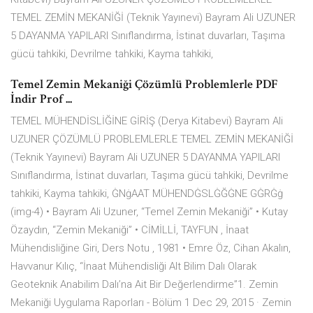
TEMEL ZEMİN MEKANİĞİ (Teknik Yayınevi) Bayram Ali UZUNER
5 DAYANMA YAPILARI Sınıflandırma, İstinat duvarları, Taşıma
gücü tahkiki, Devrilme tahkiki, Kayma tahkiki,
Temel Zemin Mekaniği Çözümlü Problemlerle PDF
İndir Prof ...
TEMEL MÜHENDİSLİĞİNE GİRİŞ (Derya Kitabevi) Bayram Ali
UZUNER ÇÖZÜMLÜ PROBLEMLERLE TEMEL ZEMİN MEKANİĞİ
(Teknik Yayınevi) Bayram Ali UZUNER 5 DAYANMA YAPILARI
Sınıflandırma, İstinat duvarları, Taşıma gücü tahkiki, Devrilme
tahkiki, Kayma tahkiki, ĠNġAAT MÜHENDĠSLĠĞĠNE GĠRĠġ
(img-4) • Bayram Ali Uzuner, “Temel Zemin Mekaniği” • Kutay
Özaydın, “Zemin Mekaniği” • CİMİLLİ, TAYFUN , İnaat
Mühendisliğine Giri, Ders Notu , 1981 • Emre Öz, Cihan Akalın,
Havvanur Kılıç, “İnaat Mühendisliği Alt Bilim Dalı Olarak
Geoteknik Anabilim Dalı’na Ait Bir Değerlendirme”1. Zemin
Mekaniği Uygulama Raporları - Bölüm 1 Dec 29, 2015 · Zemin