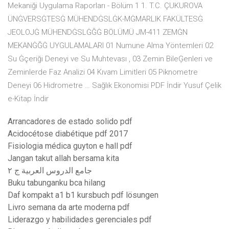
Mekaniği Uygulama Raporları - Bölüm 1 1. T.C. ÇUKUROVA
ÜNĠVERSĠTESĠ MÜHENDĠSLĠK-MĠMARLIK FAKÜLTESĠ
JEOLOJĠ MÜHENDĠSLĠĞĠ BÖLÜMÜ JM-411 ZEMĠN
MEKANĠĞĠ UYGULAMALARI 01 Numune Alma Yöntemleri 02
Su Ġçeriği Deneyi ve Su Muhtevası , 03 Zemin BileĢenleri ve
Zeminlerde Faz Analizi 04 Kıvam Limitleri 05 Piknometre
Deneyi 06 Hidrometre … Sağlık Ekonomisi PDF İndir Yusuf Çelik
e-Kitap İndir
Arrancadores de estado solido pdf
Acidocétose diabétique pdf 2017
Fisiologia médica guyton e hall pdf
Jangan takut allah bersama kita
جامع الدروس العربية ج ٢
Buku tabunganku bca hilang
Daf kompakt a1 b1 kursbuch pdf lösungen
Livro semana da arte moderna pdf
Liderazgo y habilidades gerenciales pdf