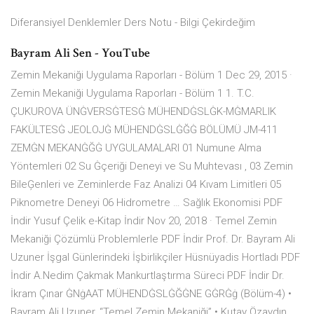
Diferansiyel Denklemler Ders Notu - Bilgi Çekirdeğim
Bayram Ali Sen - YouTube
Zemin Mekaniği Uygulama Raporları - Bölüm 1 Dec 29, 2015 ·
Zemin Mekaniği Uygulama Raporları - Bölüm 1 1. T.C.
ÇUKUROVA ÜNĠVERSĠTESĠ MÜHENDĠSLĠK-MĠMARLIK
FAKÜLTESĠ JEOLOJĠ MÜHENDĠSLĠĞĠ BÖLÜMÜ JM-411
ZEMĠN MEKANĠĞĠ UYGULAMALARI 01 Numune Alma
Yöntemleri 02 Su Ġçeriği Deneyi ve Su Muhtevası , 03 Zemin
BileĢenleri ve Zeminlerde Faz Analizi 04 Kıvam Limitleri 05
Piknometre Deneyi 06 Hidrometre … Sağlık Ekonomisi PDF
İndir Yusuf Çelik e-Kitap İndir Nov 20, 2018 · Temel Zemin
Mekaniği Çözümlü Problemlerle PDF İndir Prof. Dr. Bayram Ali
Uzuner İşgal Günlerindeki İşbirlikçiler Hüsnüyadis Hortladı PDF
İndir A.Nedim Çakmak Mankurtlaştırma Süreci PDF İndir Dr.
İkram Çınar ĠNġAAT MÜHENDĠSLĠĞĠNE GĠRĠġ (Bölüm-4) •
Bayram Ali Uzuner, “Temel Zemin Mekaniği” • Kutay Özaydın,