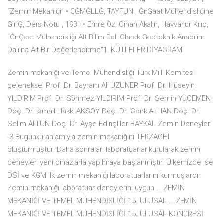
“Zemin Mekaniği” • CĠMĠLLĠ, TAYFUN , ĠnĢaat Mühendisliğine
GiriĢ, Ders Notu , 1981 • Emre Öz, Cihan Akalın, Havvanur Kılıç,
“ĠnĢaat Mühendisliği Alt Bilim Dalı Olarak Geoteknik Anabilim
Dalı’na Ait Bir Değerlendirme”1. KÜTLELER DİYAGRAMI
Zemin mekaniği ve Temel Mühendisliği Türk Milli Komitesi
geleneksel Prof. Dr. Bayram Ali UZUNER Prof. Dr. Hüseyin
YILDIRIM Prof. Dr. Sönmez YILDIRIM Prof. Dr. Semih YÜCEMEN
Doç. Dr. İsmail Hakkı AKSOY Doç. Dr. Cenk ALHAN Doç. Dr.
Selim ALTUN Doç. Dr. Ayşe Edinçliler BAYKAL Zemin Deneyleri
-3 Bugünkü anlamıyla zemin mekaniğini TERZAGHI
oluşturmuştur. Daha sonraları laboratuarlar kurularak zemin
deneyleri yeni cihazlarla yapılmaya başlanmıştır. Ülkemizde ise
DSİ ve KGM ilk zemin mekaniği laboratuarlarını kurmuşlardır.
Zemin mekaniği laboratuar deneylerini uygun … ZEMİN
MEKANİĞİ VE TEMEL MÜHENDİSLİĞİ 15. ULUSAL … ZEMİN
MEKANİĞİ VE TEMEL MÜHENDİSLİĞİ 15. ULUSAL KONGRESİ