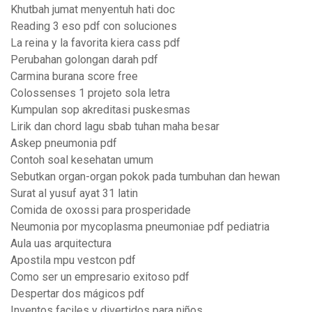
Khutbah jumat menyentuh hati doc
Reading 3 eso pdf con soluciones
La reina y la favorita kiera cass pdf
Perubahan golongan darah pdf
Carmina burana score free
Colossenses 1 projeto sola letra
Kumpulan sop akreditasi puskesmas
Lirik dan chord lagu sbab tuhan maha besar
Askep pneumonia pdf
Contoh soal kesehatan umum
Sebutkan organ-organ pokok pada tumbuhan dan hewan
Surat al yusuf ayat 31 latin
Comida de oxossi para prosperidade
Neumonia por mycoplasma pneumoniae pdf pediatria
Aula uas arquitectura
Apostila mpu vestcon pdf
Como ser un empresario exitoso pdf
Despertar dos mágicos pdf
Inventos faciles y divertidos para niños